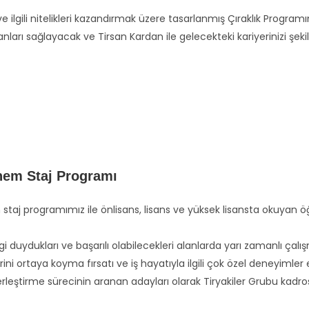
e ilgili nitelikleri kazandırmak üzere tasarlanmış Çıraklık Progra
nları sağlayacak ve Tirsan Kardan ile gelecekteki kariyerinizi şek
em Staj Programı
taj programımız ile önlisans, lisans ve yüksek lisansta okuyan öğ
lgi duydukları ve başarılı olabilecekleri alanlarda yarı zamanlı ç
rini ortaya koyma fırsatı ve iş hayatıyla ilgili çok özel deneyimler 
leştirme sürecinin aranan adayları olarak Tiryakiler Grubu kadro