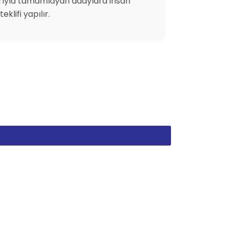
arıyla tamamlayan adaylara insan
klifi yapılır.