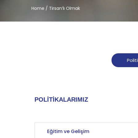
Home
/ Tirsan’lı Olmak
Polit
POLİTİKALARIMIZ
Eğitim ve Gelişim