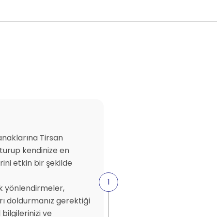
lanaklarına Tirsan
uşturup kendinize en
ini etkin bir şekilde
ak yönlendirmeler,
rı doldurmanız gerektiği
ilgilerinizi ve