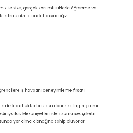
mımız ile size, gerçek sorumluluklarla öğrenme ve
illendirmenize olanak tanıyacağız.
rencilere iş hayatını deneyimleme fırsatı
alışma imkanı buldukları uzun dönem staj programı
ediniyorlar. Mezuniyetlerinden sonra ise, şirketin
sunda yer alma olanağına sahip oluyorlar.