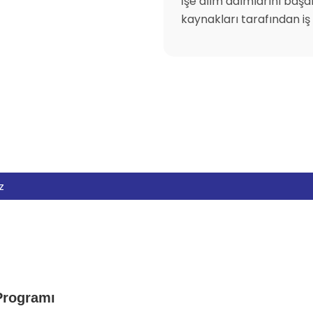
İşe alım adımlarını baş
kaynakları tarafından iş te
z
 Programı