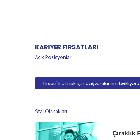
KARİYER FIRSATLARI
Açık Pozisyonlar
Tirsan' lı olmak için başvurularınızı bekliyoru
Staj Olanakları
Çıraklık