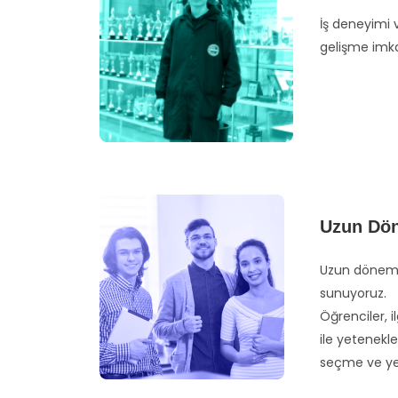
İş deneyimi v
gelişme imka
Uzun Dön
Uzun dönem s
sunuyoruz.
Öğrenciler, i
ile yetenekle
seçme ve yer