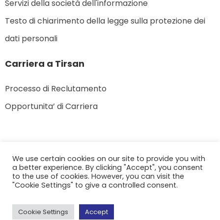
Servizi della società dell'informazione
Testo di chiarimento della legge sulla protezione dei
dati personali
Carriera a Tirsan
Processo di Reclutamento
Opportunita’ di Carriera
We use certain cookies on our site to provide you with
a better experience. By clicking "Accept", you consent
© 2022 Tirsan – Tutti i diritti riservati.
to the use of cookies. However, you can visit the
"Cookie Settings" to give a controlled consent.
Cookie Settings
Accept