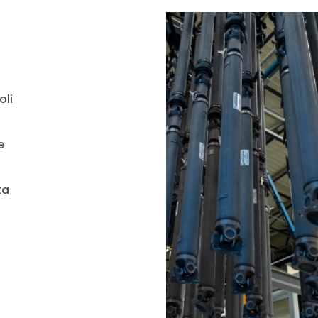
oli
e
ta