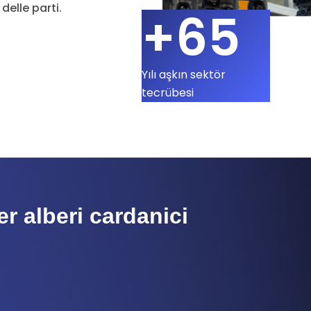
delle parti.
+65
Yılı aşkın sektör
tecrübesi
er alberi cardanici